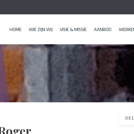
HOME
WIE ZIJN WIJ
VISIE & MISSIE
AANBOD
WERKEN
DEL
 Roger