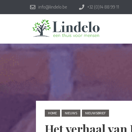
info@lindelo.be
+32 (0)14 88 99 11
HOME
NIEUWS
NIEUWSBRIEF
Het verhaal van