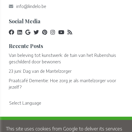
info@lindelo.be
Social Media
Recente Posts
Van beleving tot kunstwerk: de tuin van het Rubenshuis
geschilderd door bewoners
23 juni: Dag van de Mantelzorger
Praatcafé Dementie: Hoe zorg je als mantelzorger voor
jezelf?
Select Language
Copyright © 2026 Lindelo - All Rights Reserved.
This site uses cookies from Google to deliver its services
Privacy & Cookies
|
UP-TO-DATE WebDesign