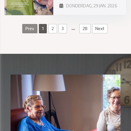
DONDERDAG, 29 JAN. 2026
…
Prev
1
2
3
28
Next