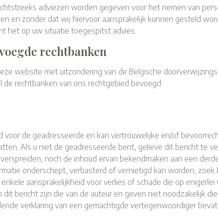
rechtstreeks adviezen worden gegeven voor het nemen van persoo
n en zonder dat wij hiervoor aansprakelijk kunnen gesteld wor
t het op uw situatie toegespitst advies.
evoegde rechtbanken
ze website met uitzondering van de Belgische doorverwijzingsre
kel de rechtbanken van ons rechtgebied bevoegd.
oeld voor de geadresseerde en kan vertrouwelijke en/of bevoorrec
en. Als u niet de geadresseerde bent, gelieve dit bericht te ve
of verspreiden, noch de inhoud ervan bekendmaken aan een derde. 
rmatie onderschept, verbasterd of vernietigd kan worden, zoek k
nkele aansprakelijkheid voor verlies of schade die op enigerlei w
t bericht zijn die van de auteur en geven niet noodzakelijk die 
luidende verklaring van een gemachtigde vertegenwoordiger bevat