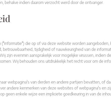
n, behalve indien daarom verzocht werd door de ontvanger.
eid
n ("informatie") die op of via deze website worden aangeboden,
d, betrouwbaarheid, tijdigheid of nauwkeurigheid van de informa
ij zijn evenmin aansprakelijk voor mogelijke virussen, indien
men. Wij behouden ons uitdrukkelijk het recht voor om de inform
naar webpagina's van derden en andere partijen bevatten, of da
er andere kenmerken van deze websites of webpagina's en zijn 
 op geen enkele wijze een impliciete goedkeuring in van de inh