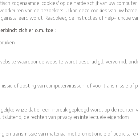
tisch zogenaamde 'cookies' op de harde schijf van uw compute
oorkeuren van de bezoekers. U kan deze cookies van uw harde s
ïnstalleerd wordt. Raadpleeg de instructies of help-functie va
rbindt zich er o.m. toe :
bruiken
website waardoor de website wordt beschadigd, vervormd, onde
issie of posting van computervirussen, of voor transmissie of po
gelijke wijze dat er een inbreuk gepleegd wordt op de rechten 
uitsluitend, de rechten van privacy en intellectuele eigendom
ng en transmissie van materiaal met promotionele of publicitair