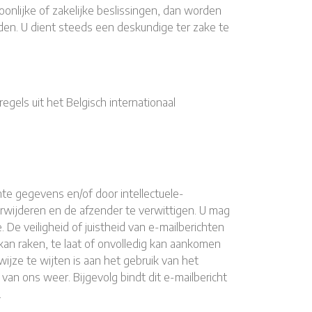
nlijke of zakelijke beslissingen, dan worden
den. U dient steeds een deskundige ter zake te
gels uit het Belgisch internationaal
hte gegevens en/of door intellectuele-
rwijderen en de afzender te verwittigen. U mag
De veiligheid of juistheid van e-mailberichten
an raken, te laat of onvolledig kan aankomen
ijze te wijten is aan het gebruik van het
van ons weer. Bijgevolg bindt dit e-mailbericht
.