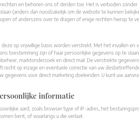
e rechten en behoren ons of derden toe. Het is verboden zonder 
slaan (anders dan noodzakelijk om de website te kunnen bekijken
kopen of anderszins over te dragen of enige rechten hierop te v
ze op vrijwillige basis worden verstrekt. Met het invullen en 
ons toestemming zijn of haar persoonlijke gegevens op te slaa
tenbeheer, marktonderzoek en direct mail. De verstrekte gege
t recht op inzage en eventuele correctie van uw desbetreffend
 gegevens voor direct marketing doeleinden. U kunt uw aanvraag 
ersoonlijke informatie
onlijke aard, zoals browser type of IP-adres, het besturingsp
omen bent, of waarlangs u die verlaat.