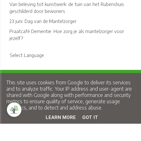
Van beleving tot kunstwerk: de tuin van het Rubenshuis
geschilderd door bewoners
23 juni: Dag van de Mantelzorger
Praatcafé Dementie: Hoe zorg je als mantelzorger voor
jezelf?
Select Language
Copyright © 2026 Lindelo - All Rights Reserved.
This site uses cookies from Google to deliver its services
Privacy & Cookies
|
UP-TO-DATE WebDesign
and to analyze traffic. Your IP address and user-agent are
shared with Google along with performance and security
metrics to ensure quality of service, generate usage
statistics, and to detect and address abuse.
LEARN MORE
GOT IT