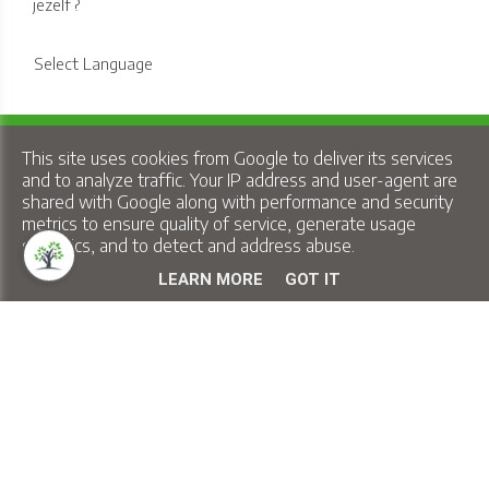
jezelf?
Select Language
Copyright © 2026 Lindelo - All Rights Reserved.
This site uses cookies from Google to deliver its services
Privacy & Cookies
|
UP-TO-DATE WebDesign
and to analyze traffic. Your IP address and user-agent are
shared with Google along with performance and security
metrics to ensure quality of service, generate usage
statistics, and to detect and address abuse.
LEARN MORE
GOT IT