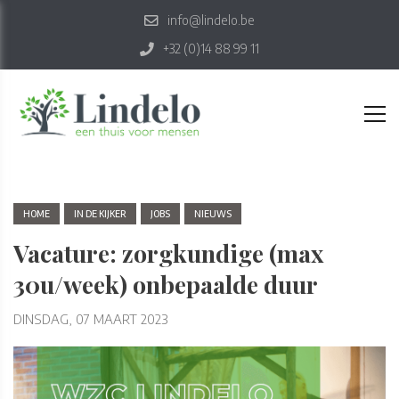
info@lindelo.be
+32 (0)14 88 99 11
HOME
IN DE KIJKER
JOBS
NIEUWS
Vacature: zorgkundige (max
30u/week) onbepaalde duur
DINSDAG, 07 MAART 2023