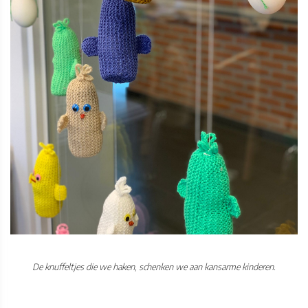
De knuffeltjes die we haken, schenken we aan kansarme kinderen.