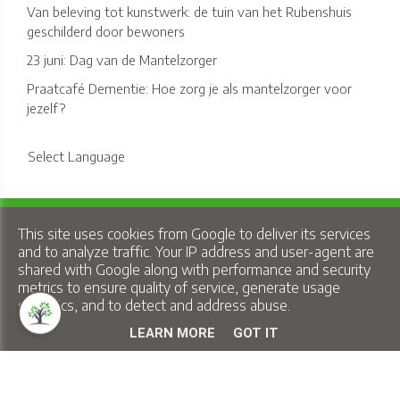
Van beleving tot kunstwerk: de tuin van het Rubenshuis
geschilderd door bewoners
23 juni: Dag van de Mantelzorger
Praatcafé Dementie: Hoe zorg je als mantelzorger voor
jezelf?
Select Language
Copyright © 2026 Lindelo - All Rights Reserved.
This site uses cookies from Google to deliver its services
Privacy & Cookies
|
UP-TO-DATE WebDesign
and to analyze traffic. Your IP address and user-agent are
shared with Google along with performance and security
metrics to ensure quality of service, generate usage
statistics, and to detect and address abuse.
LEARN MORE
GOT IT