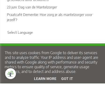
23 juni: Dag van de Mantelzorger
Praatcafé Dementie: Hoe zorg je als mantelzorger voor
jezelf?
Select Language
Copyright © 2026 Lindelo - All Rights Reserved.
This site uses cookies from Google to deliver its services
Privacy & Cookies
|
UP-TO-DATE WebDesign
and to analyze traffic. Your IP address and user-agent are
shared with Google along with performance and security
metrics to ensure quality of service, generate usage
statistics, and to detect and address abuse.
LEARN MORE
GOT IT