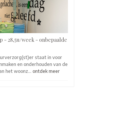
p - 28,5u/week - onbepaalde
eurverzorg(st)er staat in voor
onmaken en onderhouden van de
van het woonz…
ontdek meer