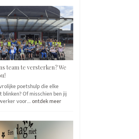
ns team te versterken? We
ou!
 vrolijke poetshulp die elke
 blinken? Of misschien ben jij
werker voor…
ontdek meer