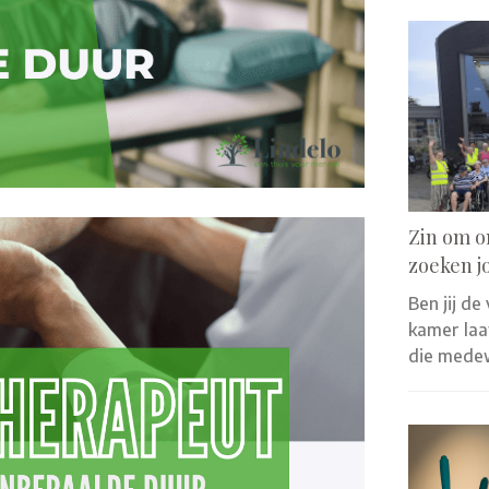
Zin om o
zoeken j
Ben jij de
kamer laat
die mede