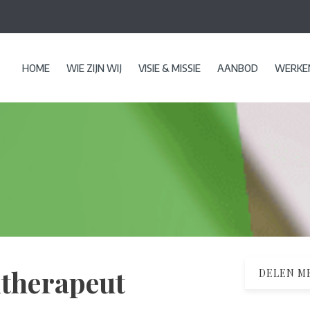
HOME
WIE ZIJN WIJ
VISIE & MISSIE
AANBOD
WERKEN
itherapeut
DELEN ME