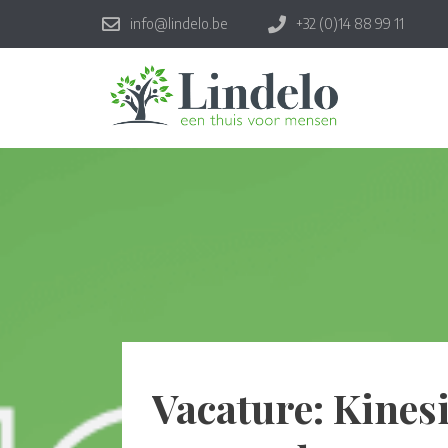
info@lindelo.be
+32 (0)14 88 99 11
Vacature: Kines