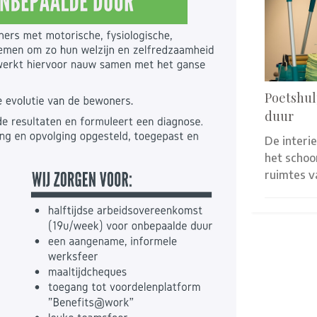
Poetshul
duur
De interi
het scho
ruimtes 