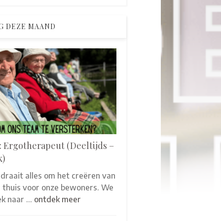
G DEZE MAAND
: Ergotherapeut (Deeltijds –
k)
 draait alles om het creëren van
thuis voor onze bewoners. We
oek naar …
ontdek meer