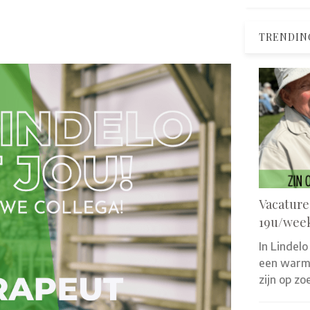
TRENDIN
Vacature
19u/wee
In Lindelo
een warm 
zijn op z