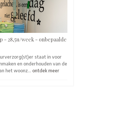
p - 28,5u/week - onbepaalde
eurverzorg(st)er staat in voor
onmaken en onderhouden van de
van het woonz…
ontdek meer