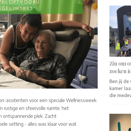
Zin om o
zoeken j
Ben jij de
kamer laat
die mede
n-assitenten voor een speciale Wellnessweek.
rustige en sfeervolle ruimte: het
en ontspannende plek. Zacht
ele setting - alles was klaar voor wat