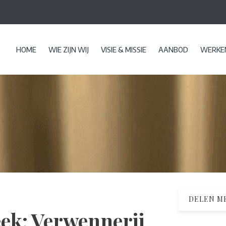
HOME
WIE ZIJN WIJ
VISIE & MISSIE
AANBOD
WERKEN
DELEN ME
ek: Verwennerij