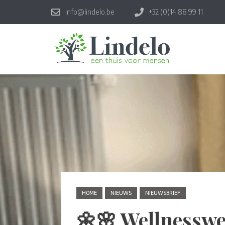
info@lindelo.be
+32 (0)14 88 99 11
HOME
NIEUWS
NIEUWSBRIEF
🌼🌸 Wellnesswe