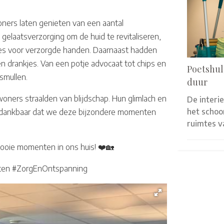
ers laten genieten van een aantal
elaatsverzorging om de huid te revitaliseren,
es voor verzorgde handen. Daarnaast hadden
 drankjes. Van een potje advocaat tot chips en
Poetshul
smullen.
duur
oners straalden van blijdschap. Hun glimlach en
De interi
het scho
n dankbaar dat we deze bijzondere momenten
ruimtes 
mooie momenten in ons huis! ❤️🏡
ten #ZorgEnOntspanning