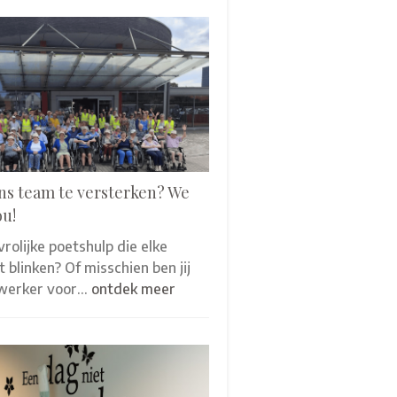
ns team te versterken? We
ou!
 vrolijke poetshulp die elke
 blinken? Of misschien ben jij
werker voor…
ontdek meer