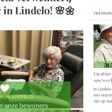
in Lindelo! 🌸🌼
TRENDIN
Vacature
19u/wee
In Lindelo
een warm 
zijn op z