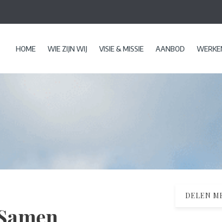
HOME
WIE ZIJN WIJ
VISIE & MISSIE
AANBOD
WERKEN
DELEN ME
 Samen