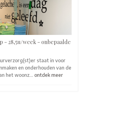
p - 28,5u/week - onbepaalde
eurverzorg(st)er staat in voor
onmaken en onderhouden van de
van het woonz…
ontdek meer