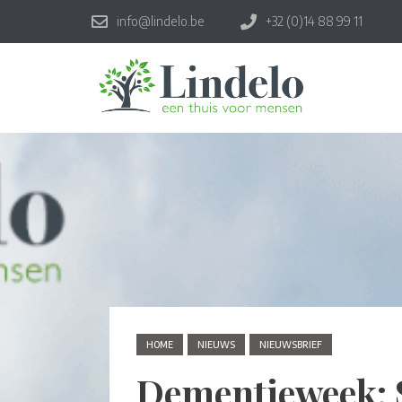
info@lindelo.be
+32 (0)14 88 99 11
HOME
NIEUWS
NIEUWSBRIEF
Dementieweek: