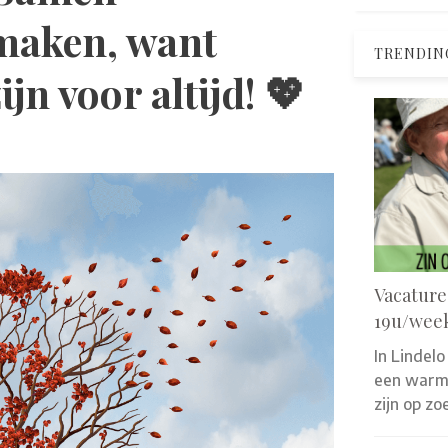
maken, want
TRENDIN
jn voor altijd! 💖
Vacature
19u/wee
In Lindelo
een warm 
zijn op z