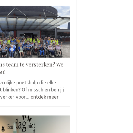
ns team te versterken? We
ou!
 vrolijke poetshulp die elke
 blinken? Of misschien ben jij
werker voor…
ontdek meer