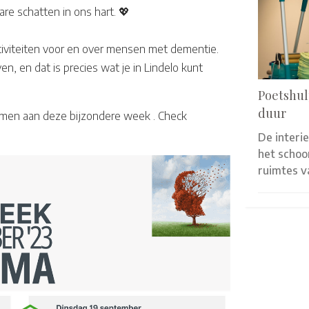
re schatten in ons hart. 💖
iviteiten voor en over mensen met dementie.
, en dat is precies wat je in Lindelo kunt
Poetshul
duur
emen aan deze bijzondere week . Check
De interi
het scho
ruimtes 