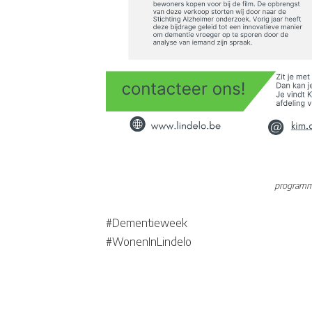
programm
#Dementieweek
#WonenInLindelo