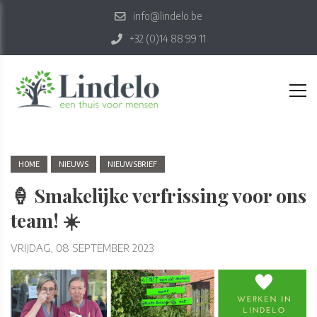
info@lindelo.be
+32 (0)14 88 99 11
HOME
NIEUWS
NIEUWSBRIEF
🍦 Smakelijke verfrissing voor ons
team! ☀️
VRIJDAG, 08 SEPTEMBER 2023