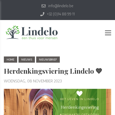
info@lindelo.be
+32 (0)14 88 99 11
HOME
NIEUWS
NIEUWSBRIEF
Herdenkingsviering Lindelo 💙
WOENSDAG, 08 NOVEMBER 2023