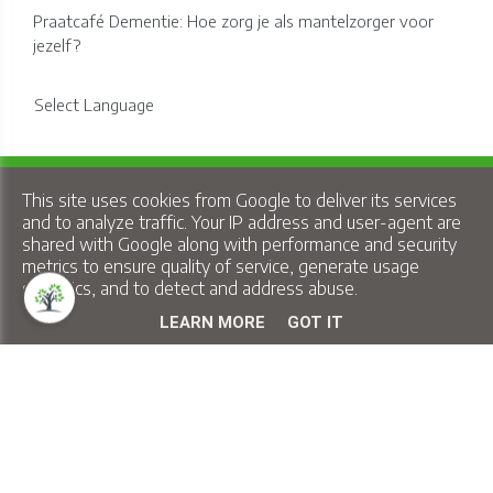
Praatcafé Dementie: Hoe zorg je als mantelzorger voor
jezelf?
Select Language
Copyright © 2026 Lindelo - All Rights Reserved.
This site uses cookies from Google to deliver its services
Privacy & Cookies
|
UP-TO-DATE WebDesign
and to analyze traffic. Your IP address and user-agent are
shared with Google along with performance and security
metrics to ensure quality of service, generate usage
statistics, and to detect and address abuse.
LEARN MORE
GOT IT