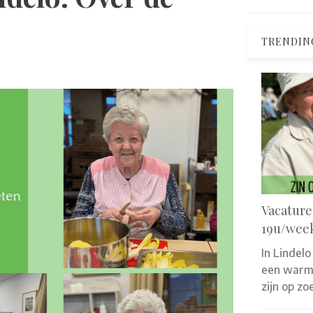
TRENDIN
Vacature
19u/wee
In Lindelo
een warm 
zijn op z