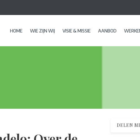
HOME
WIE ZIJN WIJ
VISIE & MISSIE
AANBOD
WERKEN
DELEN ME
ndelo: Over de