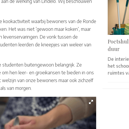
ij aan de werking van Lindelo. Wij beschouwen
e kookactiviteit waarbij bewoners van de Ronde
ken. Het was niet ‘gewoon maar koken’, maar
n levenservaringen. De vonk tussen de
Poetshul
studenten leerden de kneepjes van weleer van
duur
De interi
ze studenten buitengewoon belangrijk. Ze
het scho
 om hen leer- en groeikansen te bieden in ons
ruimtes 
et welzijn van onze bewoners maar ook zichzelf
als van morgen.