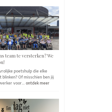
ns team te versterken? We
ou!
 vrolijke poetshulp die elke
 blinken? Of misschien ben jij
werker voor…
ontdek meer