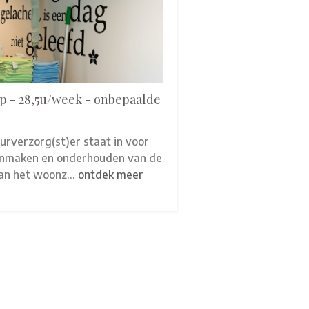
p - 28,5u/week - onbepaalde
eurverzorg(st)er staat in voor
onmaken en onderhouden van de
van het woonz…
ontdek meer