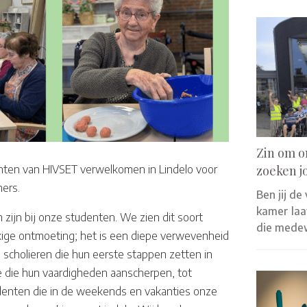
Zin om o
zoeken j
en van HIVSET verwelkomen in Lindelo voor
ners.
Ben jij de
kamer laat
ijn bij onze studenten. We zien dit soort
die mede
kkige ontmoeting; het is een diepe verwevenheid
 scholieren die hun eerste stappen zetten in
 die hun vaardigheden aanscherpen, tot
denten die in de weekends en vakanties onze