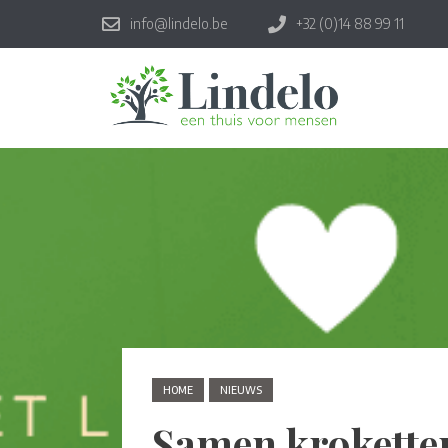
info@lindelo.be
+32 (0)14 88 99 11
HOME
NIEUWS
Samen krokette