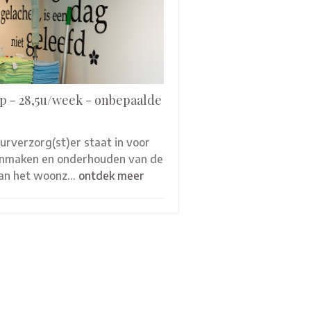
p - 28,5u/week - onbepaalde
eurverzorg(st)er staat in voor
onmaken en onderhouden van de
van het woonz…
ontdek meer