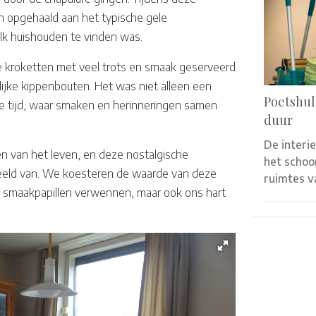
n opgehaald aan het typische gele
elk huishouden te vinden was.
 kroketten met veel trots en smaak geserveerd
ijke kippenbouten. Het was niet alleen een
Poetshul
 de tijd, waar smaken en herinneringen samen
duur
De interi
n van het leven, en deze nostalgische
het scho
beeld van. We koesteren de waarde van deze
ruimtes 
 de smaakpapillen verwennen, maar ook ons hart