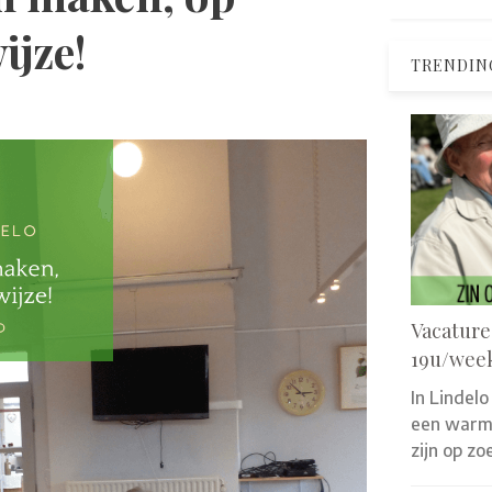
ijze!
TRENDIN
Vacature
19u/wee
In Lindelo
een warm 
zijn op z