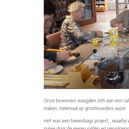
Onze bewoners waagden zich aan een culin
maken, helemaal op grootmoeders wijze.
Het was een tweedaags project , waarbij 
puree door de eieren rolden en vervolgens