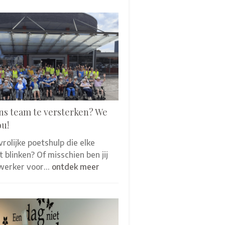
ns team te versterken? We
ou!
 vrolijke poetshulp die elke
 blinken? Of misschien ben jij
werker voor…
ontdek meer