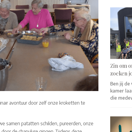
Zin om o
zoeken j
Ben jij de
kamer laat
die mede
air avontuur door zelf onze kroketten te
we samen patatten schilden, pureerden, onze
 door de chapulure gingen. Tijdens deze