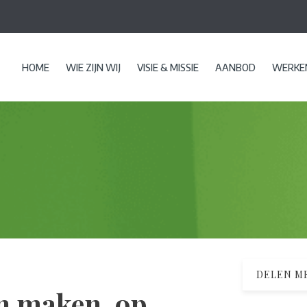
HOME
WIE ZIJN WIJ
VISIE & MISSIE
AANBOD
WERKEN
DELEN ME
n maken, op