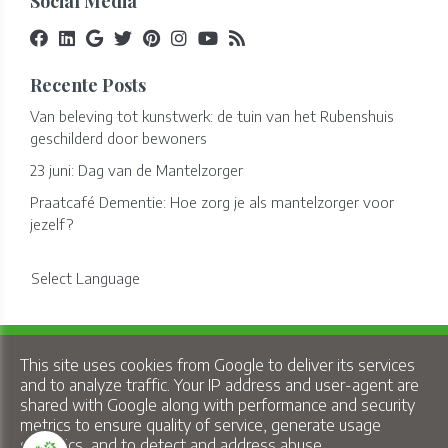
Social Media
Recente Posts
Van beleving tot kunstwerk: de tuin van het Rubenshuis
geschilderd door bewoners
23 juni: Dag van de Mantelzorger
Praatcafé Dementie: Hoe zorg je als mantelzorger voor
jezelf?
Select Language
Copyright © 2026 Lindelo - All Rights Reserved.
This site uses cookies from Google to deliver its services
Privacy & Cookies
|
UP-TO-DATE WebDesign
and to analyze traffic. Your IP address and user-agent are
shared with Google along with performance and security
metrics to ensure quality of service, generate usage
statistics, and to detect and address abuse.