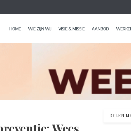
HOME
WIE ZIJN WIJ
VISIE & MISSIE
AANBOD
WERKEN
DELEN ME
preventie: Wees