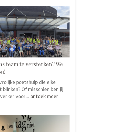
ns team te versterken? We
ou!
 vrolijke poetshulp die elke
 blinken? Of misschien ben jij
werker voor…
ontdek meer