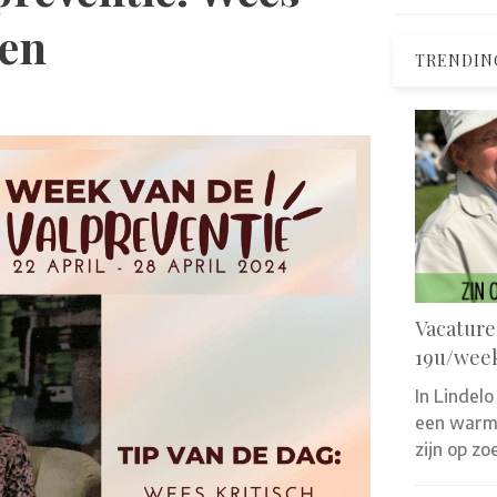
len
TRENDIN
Vacature
19u/wee
In Lindelo
een warm 
zijn op z