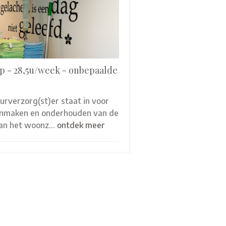
p - 28,5u/week - onbepaalde
eurverzorg(st)er staat in voor
onmaken en onderhouden van de
van het woonz…
ontdek meer