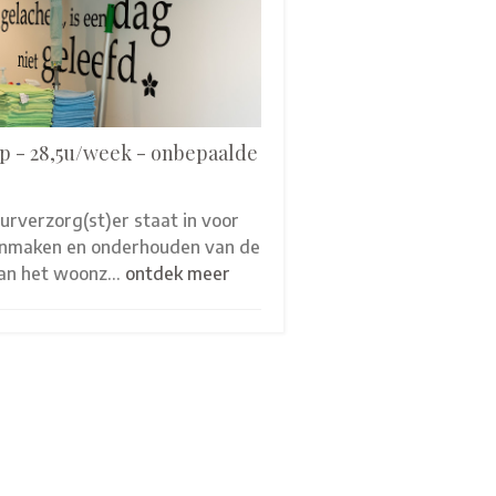
p - 28,5u/week - onbepaalde
eurverzorg(st)er staat in voor
onmaken en onderhouden van de
van het woonz…
ontdek meer