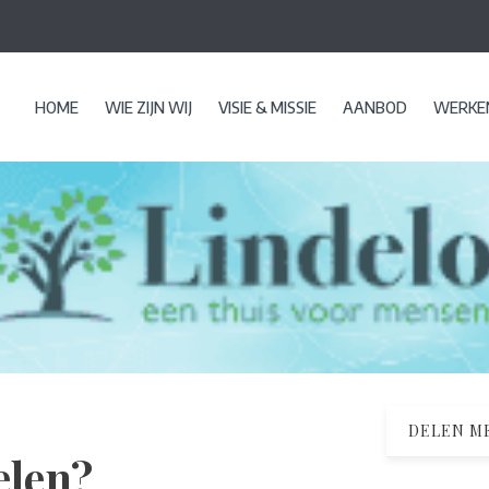
HOME
WIE ZIJN WIJ
VISIE & MISSIE
AANBOD
WERKEN
DELEN ME
elen?