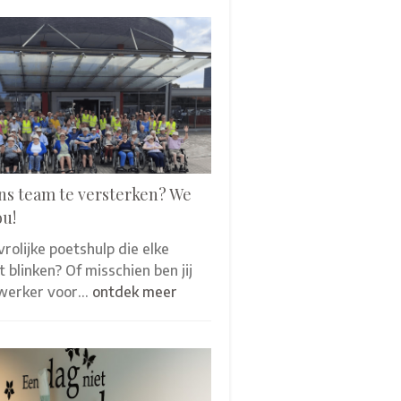
ns team te versterken? We
ou!
 vrolijke poetshulp die elke
 blinken? Of misschien ben jij
werker voor…
ontdek meer