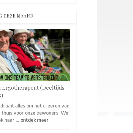
G DEZE MAAND
: Ergotherapeut (Deeltijds –
k)
 draait alles om het creëren van
thuis voor onze bewoners. We
oek naar …
ontdek meer