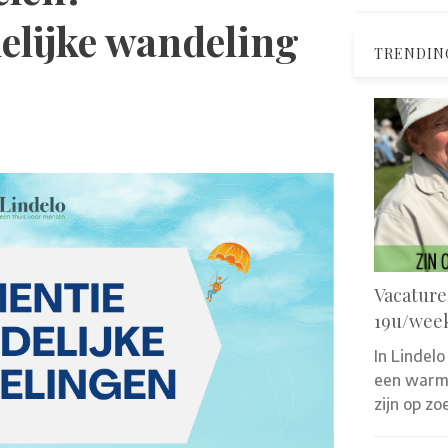
elijke wandeling
TRENDIN
Vacature
19u/wee
In Lindelo
een warm 
zijn op z