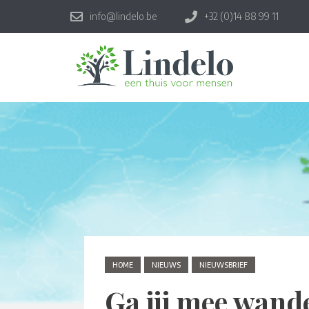
info@lindelo.be
+32 (0)14 88 99 11
HOME
NIEUWS
NIEUWSBRIEF
Ga jij mee wand