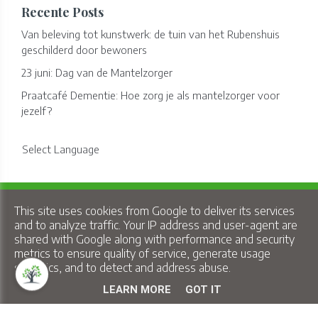
Recente Posts
Van beleving tot kunstwerk: de tuin van het Rubenshuis
geschilderd door bewoners
23 juni: Dag van de Mantelzorger
Praatcafé Dementie: Hoe zorg je als mantelzorger voor
jezelf?
Select Language
Copyright © 2026 Lindelo - All Rights Reserved.
This site uses cookies from Google to deliver its services
Privacy & Cookies
|
UP-TO-DATE WebDesign
and to analyze traffic. Your IP address and user-agent are
shared with Google along with performance and security
metrics to ensure quality of service, generate usage
statistics, and to detect and address abuse.
LEARN MORE
GOT IT