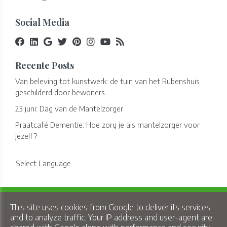
Social Media
Recente Posts
Van beleving tot kunstwerk: de tuin van het Rubenshuis
geschilderd door bewoners
23 juni: Dag van de Mantelzorger
Praatcafé Dementie: Hoe zorg je als mantelzorger voor
jezelf?
Select Language
Copyright © 2026 Lindelo - All Rights Reserved.
This site uses cookies from Google to deliver its services
Privacy & Cookies
|
UP-TO-DATE WebDesign
and to analyze traffic. Your IP address and user-agent are