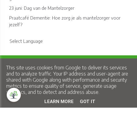
23 juni: Dag van de Mantelzorger
Praatcafé Dementie: Hoe zorg je als mantelzorger voor
jezelf?
Select Language
Copyright © 2026 Lindelo - All Rights Reserved.
This site uses cookies from Google to deliver its services
Privacy & Cookies
|
UP-TO-DATE WebDesign
and to analyze traffic. Your IP address and user-agent are
shared with Google along with performance and security
metrics to ensure quality of service, generate usage
statistics, and to detect and address abuse.
LEARN MORE
GOT IT