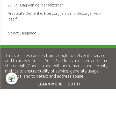
23 juni: Dag van de Mantelzorger
Praatcafé Dementie: Hoe zorg je als mantelzorger voor
jezelf?
Select Language
Copyright © 2026 Lindelo - All Rights Reserved.
This site uses cookies from Google to deliver its services
Privacy & Cookies
|
UP-TO-DATE WebDesign
and to analyze traffic. Your IP address and user-agent are
shared with Google along with performance and security
metrics to ensure quality of service, generate usage
statistics, and to detect and address abuse.
LEARN MORE
GOT IT