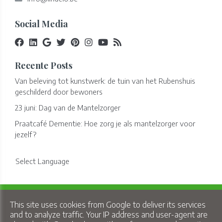
Social Media
Recente Posts
Van beleving tot kunstwerk: de tuin van het Rubenshuis
geschilderd door bewoners
23 juni: Dag van de Mantelzorger
Praatcafé Dementie: Hoe zorg je als mantelzorger voor
jezelf?
Select Language
Copyright © 2026 Lindelo - All Rights Reserved.
This site uses cookies from Google to deliver its services
Privacy & Cookies
|
UP-TO-DATE WebDesign
and to analyze traffic. Your IP address and user-agent are