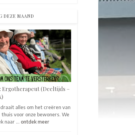
G DEZE MAAND
: Ergotherapeut (Deeltijds –
k)
 draait alles om het creëren van
thuis voor onze bewoners. We
oek naar …
ontdek meer