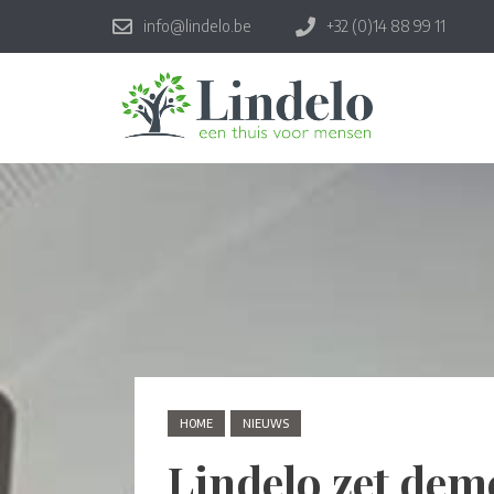
info@lindelo.be
+32 (0)14 88 99 11
HOME
NIEUWS
Lindelo zet dem