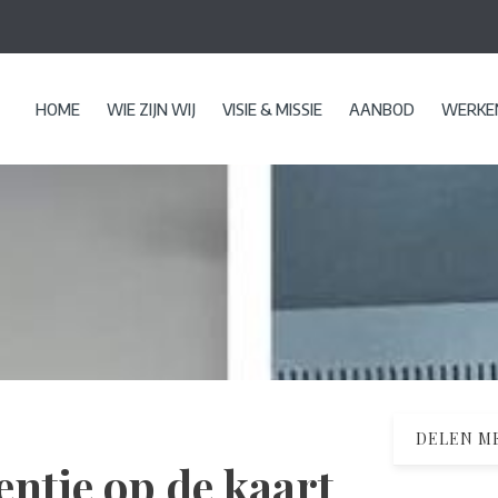
HOME
WIE ZIJN WIJ
VISIE & MISSIE
AANBOD
WERKEN
DELEN ME
entie op de kaart