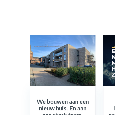
We bouwen aan een
nieuw huis. En aan
een sterk team.
na