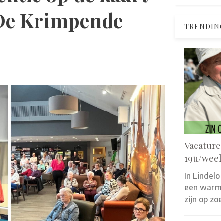
‘De Krimpende
TRENDIN
Vacature
19u/wee
In Lindelo
een warm 
zijn op z