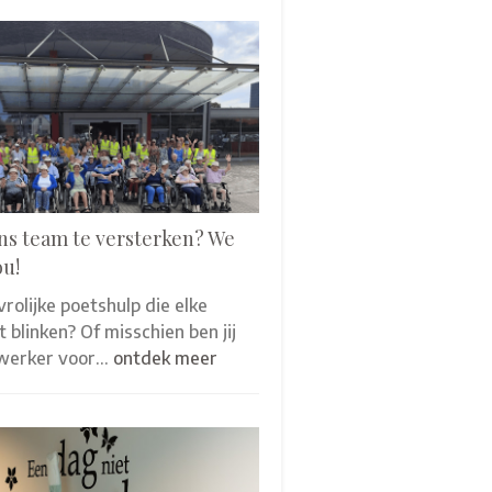
ns team te versterken? We
ou!
 vrolijke poetshulp die elke
 blinken? Of misschien ben jij
werker voor…
ontdek meer