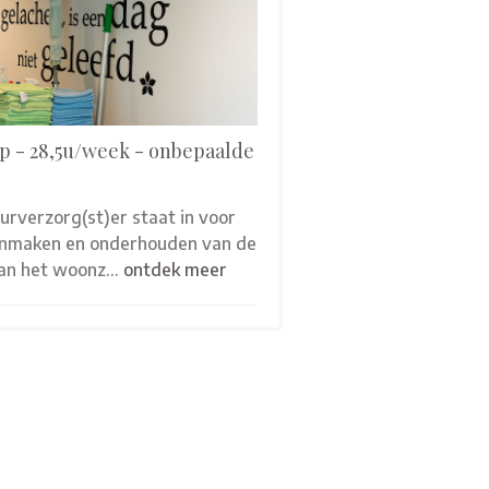
p - 28,5u/week - onbepaalde
eurverzorg(st)er staat in voor
onmaken en onderhouden van de
van het woonz…
ontdek meer