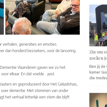
r verhalen, generaties en emoties
r dan honderd bezoekers, voor de lancering
Zin om o
zoeken j
Ben jij de
 Dementie Vlaanderen gaven we zo het
kamer laat
oor elkaar. En dat voelde… juist.
die mede
 Wauters en geproduceerd door Het Geluidshuis,
al over dementie. Met stemmen van onder
t het verhaal letterlijk een stem die blijft